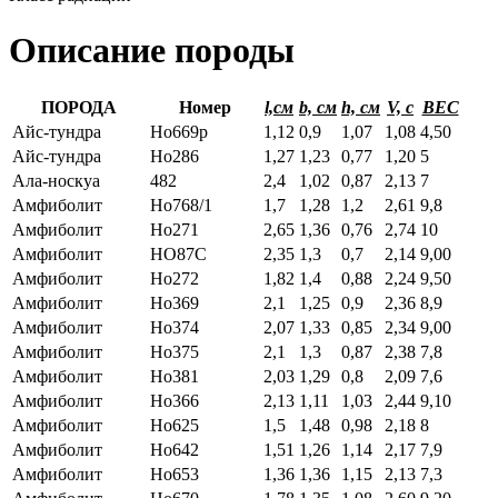
Описание породы
ПОРОДА
Номер
l,см
b, см
h, см
V, с
ВЕС
Айс-тундра
Но669р
1,12
0,9
1,07
1,08
4,50
Айс-тундра
Но286
1,27
1,23
0,77
1,20
5
Ала-носкуа
482
2,4
1,02
0,87
2,13
7
Амфиболит
Но768/1
1,7
1,28
1,2
2,61
9,8
Амфиболит
Но271
2,65
1,36
0,76
2,74
10
Амфиболит
НО87С
2,35
1,3
0,7
2,14
9,00
Амфиболит
Но272
1,82
1,4
0,88
2,24
9,50
Амфиболит
Но369
2,1
1,25
0,9
2,36
8,9
Амфиболит
Но374
2,07
1,33
0,85
2,34
9,00
Амфиболит
Но375
2,1
1,3
0,87
2,38
7,8
Амфиболит
Но381
2,03
1,29
0,8
2,09
7,6
Амфиболит
Но366
2,13
1,11
1,03
2,44
9,10
Амфиболит
Но625
1,5
1,48
0,98
2,18
8
Амфиболит
Но642
1,51
1,26
1,14
2,17
7,9
Амфиболит
Но653
1,36
1,36
1,15
2,13
7,3