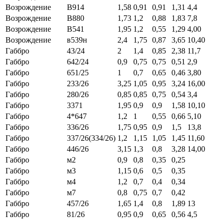
Возрождение
В914
1,58
0,91
0,91
1,31
4,4
Возрождение
В880
1,73
1,2
0,88
1,83
7,8
Возрождение
В541
1,95
1,2
0,55
1,29
4,00
Возрождение
в539н
2,4
1,75
0,87
3,65
10,40
Габбро
43/24
2
1,4
0,85
2,38
11,7
Габбро
642/24
0,9
0,75
0,75
0,51
2,9
Габбро
651/25
1
0,7
0,65
0,46
3,80
Габбро
233/26
3,25
1,05
0,95
3,24
16,00
Габбро
280/26
0,85
0,85
0,75
0,54
3,4
Габбро
3371
1,95
0,9
0,9
1,58
10,10
Габбро
4*647
1,2
1
0,55
0,66
5,10
Габбро
336/26
1,75
0,95
0,9
1,5
13,8
Габбро
337/26(334/26)
1,2
1,15
1,05
1,45
11,60
Габбро
446/26
3,15
1,3
0,8
3,28
14,00
Габбро
м2
0,9
0,8
0,35
0,25
Габбро
м3
1,15
0,6
0,5
0,35
Габбро
м4
1,2
0,7
0,4
0,34
Габбро
м7
0,8
0,75
0,7
0,42
Габбро
457/26
1,65
1,4
0,8
1,89
13
Габбро
81/26
0,95
0,9
0,65
0,56
4,5