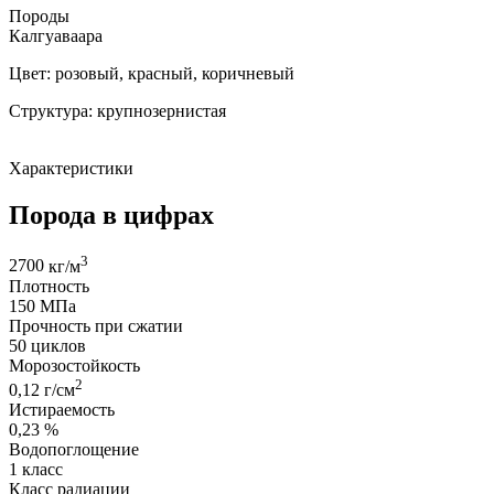
Породы
Калгуаваара
Цвет: розовый, красный, коричневый
Структура: крупнозернистая
Характеристики
Порода в цифрах
3
2700
кг/м
Плотность
150
МПa
Прочность при cжатии
50
циклов
Морозостойкость
2
0,12
г/см
Истираемость
0,23
%
Водопоглощение
1
класс
Класс радиации