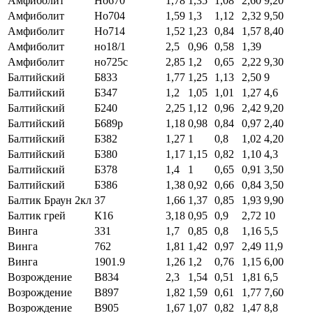
Амфиболит
Но670
1,78
1,35
1,08
2,60
9,20
Амфиболит
Но704
1,59
1,3
1,12
2,32
9,50
Амфиболит
Но714
1,52
1,23
0,84
1,57
8,40
Амфиболит
но18/1
2,5
0,96
0,58
1,39
Амфиболит
но725с
2,85
1,2
0,65
2,22
9,30
Балтийский
Б833
1,77
1,25
1,13
2,50
9
Балтийский
Б347
1,2
1,05
1,01
1,27
4,6
Балтийский
Б240
2,25
1,12
0,96
2,42
9,20
Балтийский
Б689р
1,18
0,98
0,84
0,97
2,40
Балтийский
Б382
1,27
1
0,8
1,02
4,20
Балтийский
Б380
1,17
1,15
0,82
1,10
4,3
Балтийский
Б378
1,4
1
0,65
0,91
3,50
Балтийский
Б386
1,38
0,92
0,66
0,84
3,50
Балтик Браун 2кл
37
1,66
1,37
0,85
1,93
9,90
Балтик грей
К16
3,18
0,95
0,9
2,72
10
Винга
331
1,7
0,85
0,8
1,16
5,5
Винга
762
1,81
1,42
0,97
2,49
11,9
Винга
1901.9
1,26
1,2
0,76
1,15
6,00
Возрождение
В834
2,3
1,54
0,51
1,81
6,5
Возрождение
В897
1,82
1,59
0,61
1,77
7,60
Возрождение
В905
1,67
1,07
0,82
1,47
8,8